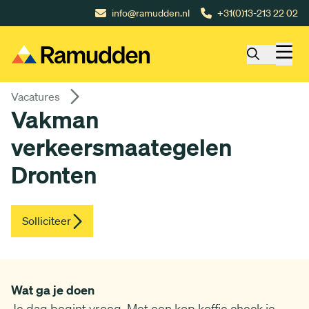
Gå till huvudinnehåll
info@ramudden.nl
+31(0)13-213 22 02
Vacatures
Vakman
verkeersmaategelen
Dronten
Solliciteer
Wat ga je doen
Je dag begint vroeg. Met een kop koffie check je