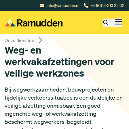
Gå till huvudinnehåll
info@ramudden.nl
+31(0)13-213 22 02
Onze diensten
Weg- en
werkvakafzettingen voor
veilige werkzones
Bij wegwerkzaamheden, bouwprojecten en
tijdelijke verkeerssituaties is een duidelijke en
veilige afzetting onmisbaar. Een goed
ingerichte weg- of werkvakafzetting
beschermt wegwerkers, begeleidt