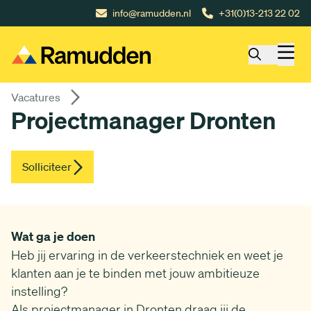
Gå till huvudinnehåll
info@ramudden.nl
+31(0)13-213 22 02
Vacatures
Projectmanager Dronten
Solliciteer
Wat ga je doen
Heb jij ervaring in de verkeerstechniek en weet je
klanten aan je te binden met jouw ambitieuze
instelling?
Als projectmanager in Dronten draag jij de