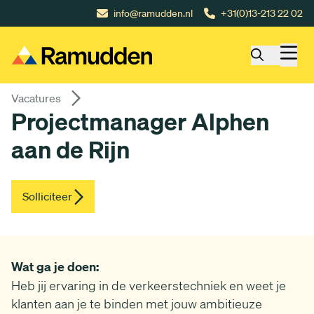
Gå till huvudinnehåll
info@ramudden.nl
+31(0)13-213 22 02
Vacatures
Projectmanager Alphen
aan de Rijn
Solliciteer
Wat ga je doen:
Heb jij ervaring in de verkeerstechniek en weet je
klanten aan je te binden met jouw ambitieuze